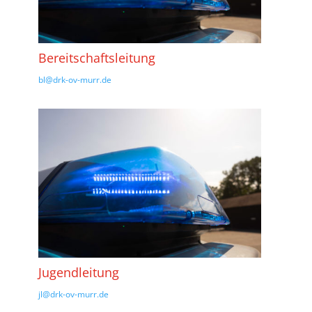
Bereitschaftsleitung
bl@drk-ov-murr.de
Jugendleitung
jl@drk-ov-murr.de